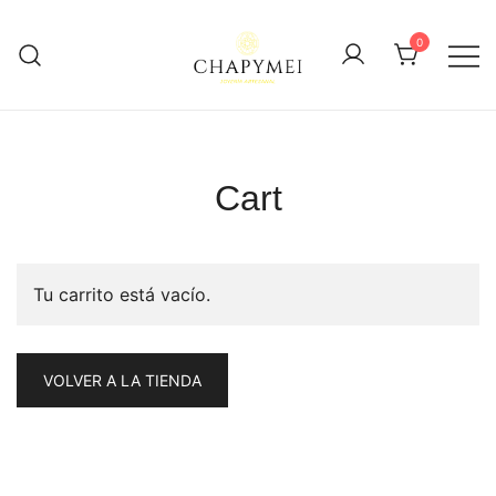
Skip
to
0
content
Joyería Artesanal
Chapymei
Cart
Tu carrito está vacío.
VOLVER A LA TIENDA