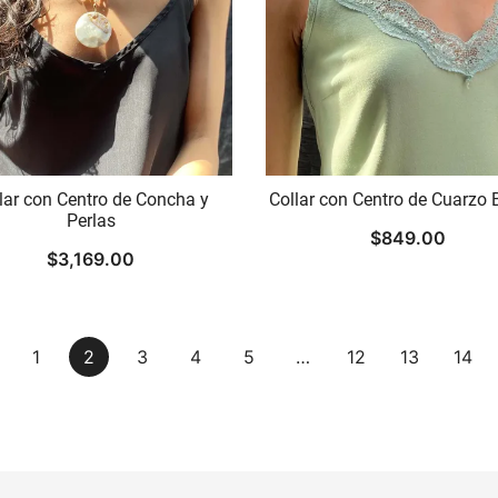
lar con Centro de Concha y
Collar con Centro de Cuarzo 
Perlas
$
849.00
$
3,169.00
1
2
3
4
5
…
12
13
14