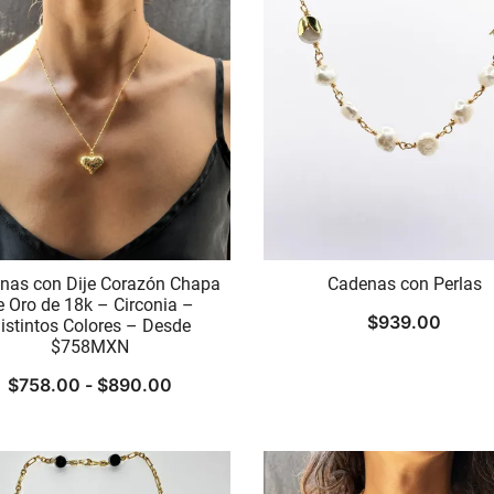
nas con Dije Corazón Chapa
Cadenas con Perlas
e Oro de 18k – Circonia –
$
939.00
istintos Colores – Desde
$758MXN
Rango
$
758.00
-
$
890.00
de
precios:
desde