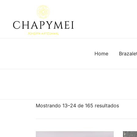
Skip
to
content
Inicio
/ Página 2
Joyería Artesanal
Chapymei
Home
Brazale
Mostrando 13–24 de 165 resultados