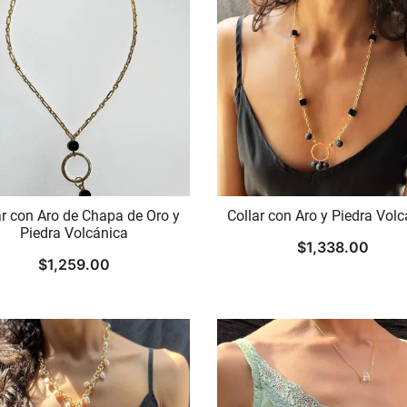
$758.00
hasta
$890.00
ar con Aro de Chapa de Oro y
Collar con Aro y Piedra Vol
Piedra Volcánica
$
1,338.00
$
1,259.00