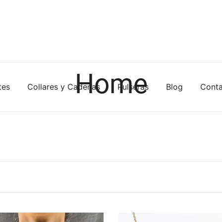
Home
tes
Collares y Cadenas
Pulseras
Blog
Cont