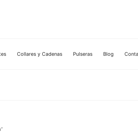
tes
Collares y Cadenas
Pulseras
Blog
Cont
a”