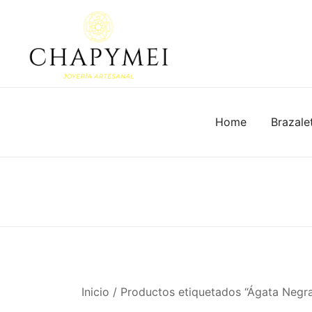
Skip
to
content
Joyería Artesanal
Chapymei
Home
Brazale
Inicio
/ Productos etiquetados “Ágata Negr