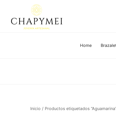
Skip
to
content
Joyería Artesanal
Chapymei
Home
Brazale
Inicio
/ Productos etiquetados “Aguamarina