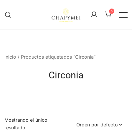
Skip
to
0
content
Joyería Artesanal
Chapymei
Inicio
/ Productos etiquetados “Circonia”
Circonia
Mostrando el único
resultado