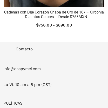
Cadenas con Dije Corazón Chapa de Oro de 18k – Circonia
– Distintos Colores – Desde $758MXN
Rango
$
758.00
-
$
890.00
de
precios:
desde
Contacto
$758.00
hasta
$890.00
info@chapymei.com
Lu-Vi. 10 am a 6 pm (CST)
POLÍTICAS