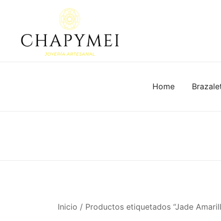
Skip
to
content
Joyería Artesanal
Chapymei
Home
Brazale
Inicio
/ Productos etiquetados “Jade Amaril