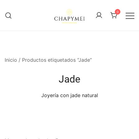
Skip
to
0
content
Joyería Artesanal
Chapymei
Inicio
/ Productos etiquetados “Jade”
Jade
Joyería con jade natural