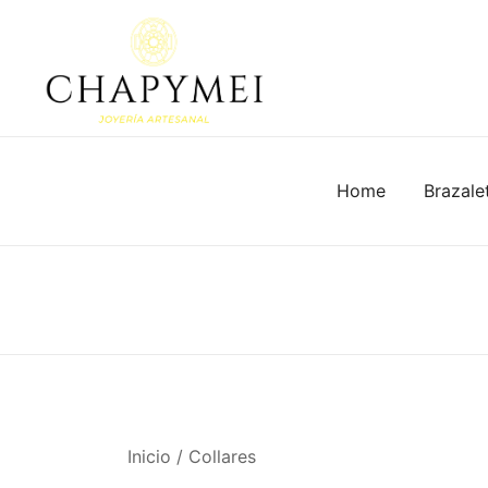
Skip
to
content
Joyería Artesanal
Chapymei
Home
Brazale
Inicio
/
Collares