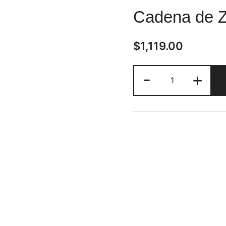
Cadena de Z
$
1,119.00
Cadena
-
+
de
Zirconia
Grande
cantidad