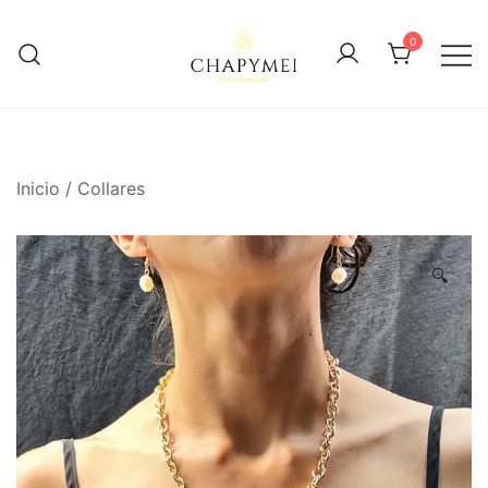
Skip
to
0
content
Joyería Artesanal
Chapymei
Inicio
/
Collares
🔍