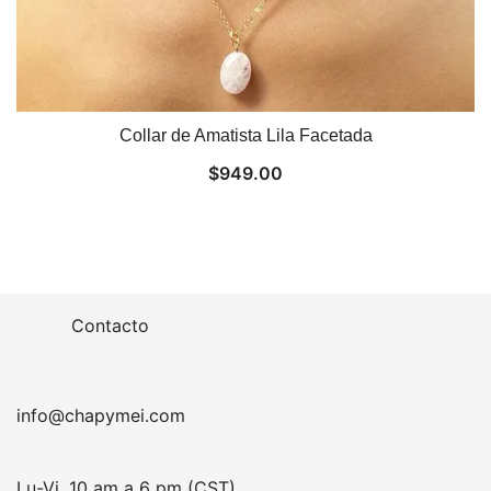
Collar de Amatista Lila Facetada
$
949.00
Contacto
info@chapymei.com
Lu-Vi. 10 am a 6 pm (CST)