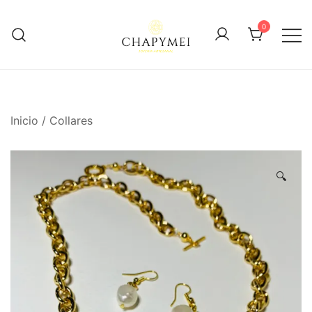
Skip
to
0
content
Joyería Artesanal
Chapymei
Inicio
/
Collares
🔍