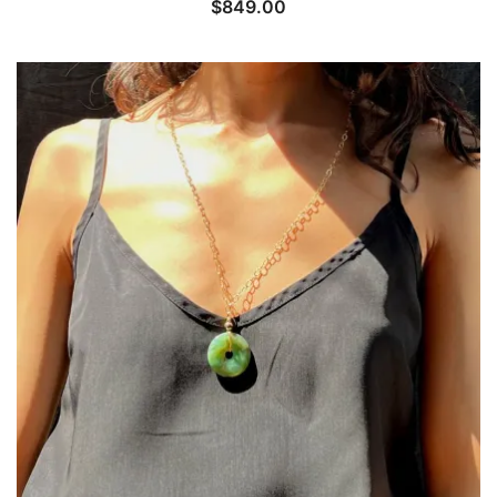
$
849.00