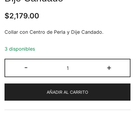
$
2,179.00
Collar con Centro de Perla y Dije Candado.
3 disponibles
Collar
-
+
de
Centro
de
AÑADIR AL CARRITO
Perla
y
Dije
Candado
cantidad