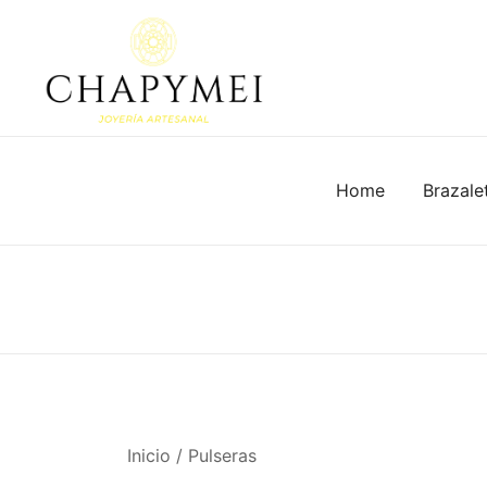
Skip
to
content
Joyería Artesanal
Chapymei
Home
Brazale
Inicio
/
Pulseras