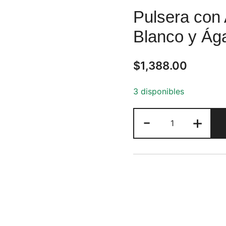
Pulsera con 
Blanco y Ág
$
1,388.00
3 disponibles
Pulsera
-
+
con
Aventurina,
Cuarzo
Blanco
y
Ágata
cantidad