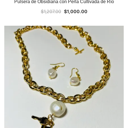
Pulsera de Obsidiana con Perla Cultivada de Río
Original
Current
$
1,207.00
$
1,000.00
price
price
was:
is:
$1,207.00.
$1,000.00.