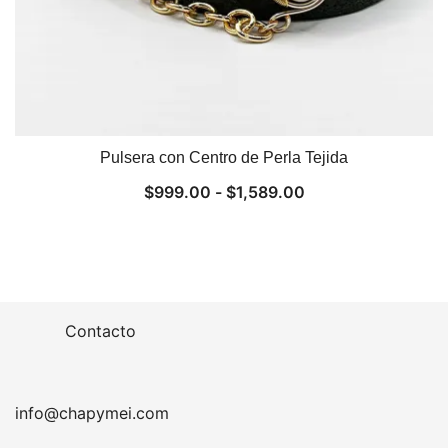
Pulsera con Centro de Perla Tejida
Rango
$
999.00
-
$
1,589.00
de
precios:
desde
$999.00
hasta
Contacto
$1,589.00
info@chapymei.com