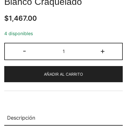
Blanco Craquelado
$
1,467.00
4 disponibles
Pulsera
-
+
de
Iolita
con
AÑADIR AL CARRITO
Cuarzo
Blanco
Craquelado
cantidad
Descripción