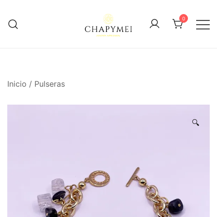
Skip
to
0
content
Joyería Artesanal
Chapymei
Inicio
/
Pulseras
🔍