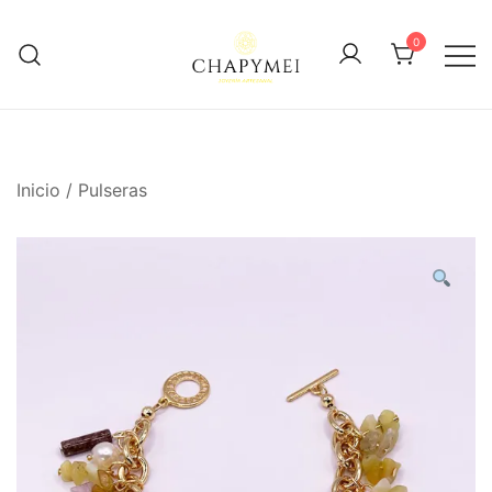
Skip
to
0
content
Joyería Artesanal
Chapymei
Inicio
/
Pulseras