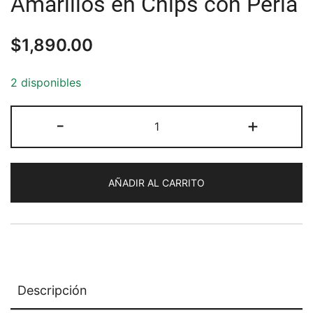
Amarillos en Chips con Perla
$
1,890.00
2 disponibles
Pulsera
-
+
de
Jaspes
Cafés
AÑADIR AL CARRITO
y
Amarillos
en
Chips
con
Perla
Descripción
cantidad