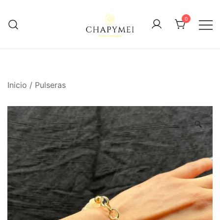
Skip
to
0
content
Joyería Artesanal
Chapymei
Inicio
/
Pulseras
🔍