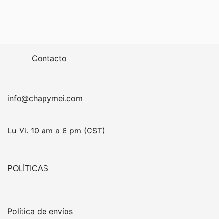
price
price
was:
is:
$1,207.00.
$1,000.00.
Contacto
info@chapymei.com
Lu-Vi. 10 am a 6 pm (CST)
POLÍTICAS
Política de envíos