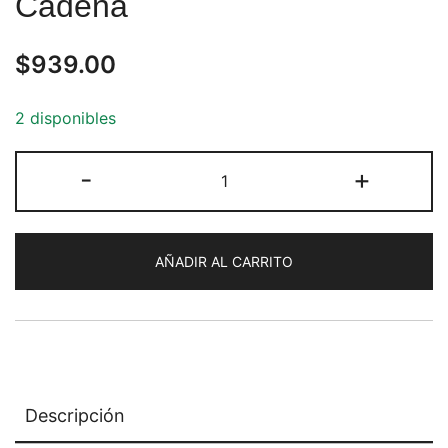
Cadena
$
939.00
2 disponibles
Pulsera
-
+
de
Ónix
Marrón
AÑADIR AL CARRITO
con
Cadena
cantidad
Descripción