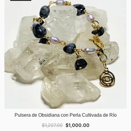
Pulsera de Obsidiana con Perla Cultivada de Río
Original
Current
$
1,207.00
$
1,000.00