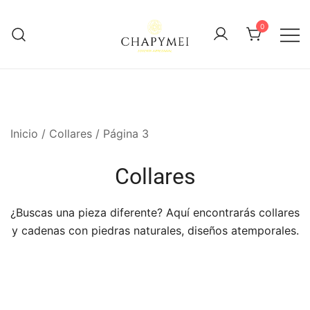
Skip
to
0
content
Joyería Artesanal
Chapymei
Inicio
/
Collares
/ Página 3
Collares
¿Buscas una pieza diferente? Aquí encontrarás collares
y cadenas con piedras naturales, diseños atemporales.