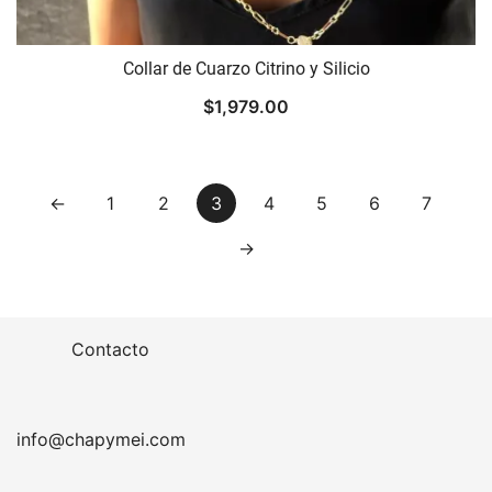
Collar de Cuarzo Citrino y Silicio
$
1,979.00
←
1
2
3
4
5
6
7
→
Contacto
info@chapymei.com