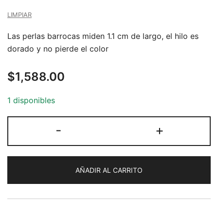
desde
LIMPIAR
$1,489.00
Las perlas barrocas miden 1.1 cm de largo, el hilo es
hasta
dorado y no pierde el color
$1,588.00
$
1,588.00
1 disponibles
Brazalete
-
+
de
Perla
Barroca
AÑADIR AL CARRITO
1.1
cm
o
1