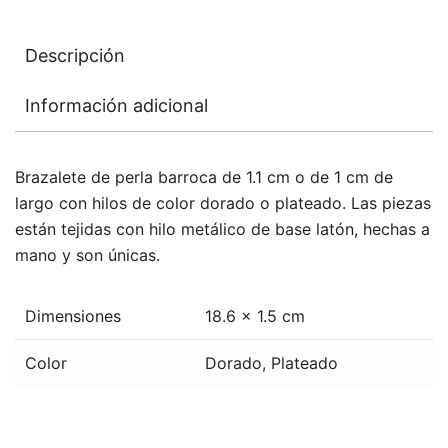
cm
con
Descripción
Hilo
Dorado
Información adicional
o
Plateado
cantidad
Brazalete de perla barroca de 1.1 cm o de 1 cm de
largo con hilos de color dorado o plateado. Las piezas
están tejidas con hilo metálico de base latón, hechas a
mano y son únicas.
Dimensiones
18.6 × 1.5 cm
Color
Dorado, Plateado