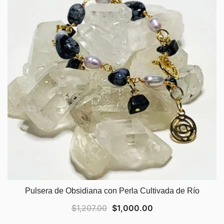
Pulsera de Obsidiana con Perla Cultivada de Río
Original
Current
$
1,207.00
$
1,000.00
price
price