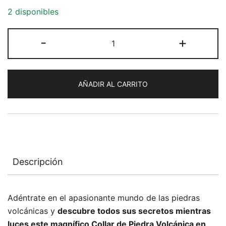
2 disponibles
Collar
-
+
de
Piedra
Volcánica
AÑADIR AL CARRITO
en
Tiras
cantidad
Descripción
Adéntrate en el apasionante mundo de las piedras
volcánicas y
descubre todos sus secretos mientras
luces este magnífico Collar de Piedra Volcánica en