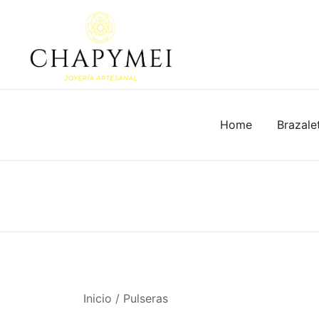
Skip
to
content
Joyería Artesanal
Chapymei
Home
Brazale
Inicio
/
Pulseras