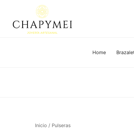
Skip
to
content
Joyería Artesanal
Chapymei
Home
Brazale
Inicio
/
Pulseras