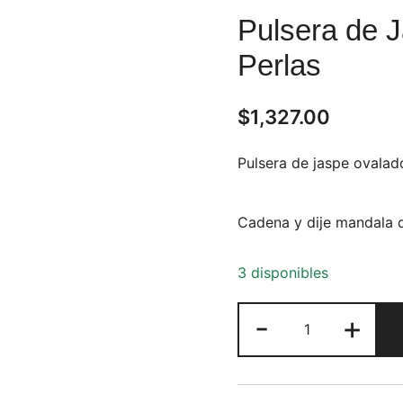
Pulsera de 
Perlas
$
1,327.00
Pulsera de jaspe ovalad
Cadena y dije mandala 
3 disponibles
Pulsera
-
+
de
Jaspe
Ovalado