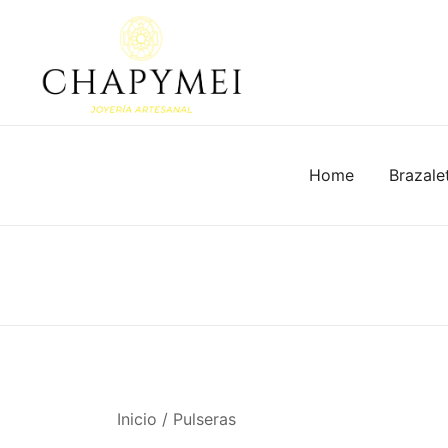
Skip
to
content
Joyería Artesanal
Chapymei
Home
Brazale
Inicio
/
Pulseras