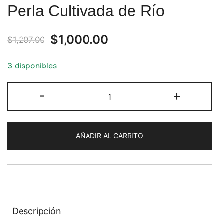
Perla Cultivada de Río
Original
Current
$
1,000.00
$
1,207.00
price
price
3 disponibles
was:
is:
Pulsera
-
+
$1,207.00.
$1,000.00.
de
Obsidiana
con
AÑADIR AL CARRITO
Perla
Cultivada
de
Río
cantidad
Descripción