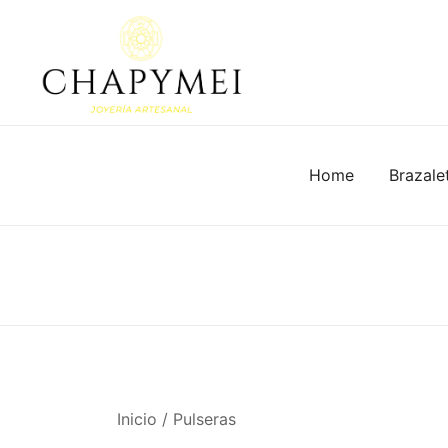
Skip
to
content
Joyería Artesanal
Chapymei
Home
Brazale
Inicio
/
Pulseras