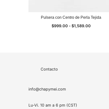
Pulsera con Centro de Perla Tejida
Rango
$
999.00
-
$
1,589.00
de
precios:
desde
$999.00
hasta
$1,589.0
Contacto
info@chapymei.com
Lu-Vi. 10 am a 6 pm (CST)