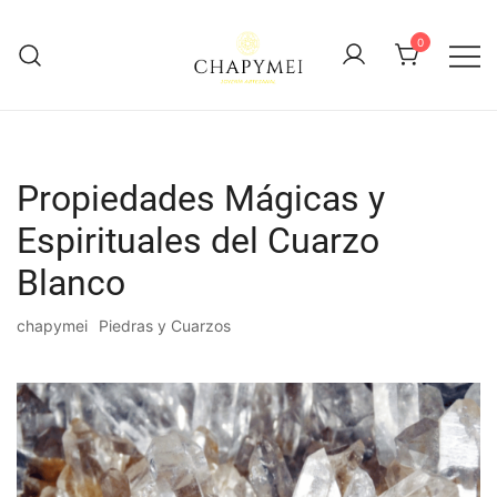
Skip
to
0
content
Joyería Artesanal
Chapymei
Propiedades Mágicas y
Espirituales del Cuarzo
Blanco
chapymei
Piedras y Cuarzos